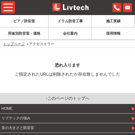
0120-6
ピアノ防音室
ドラム防音工事
施工実績
用途別防音室・価格
会社案内
採用情報
トップページ
アクセスエラー
恐れ入ります
ご指定されたURLは削除されたか存在致しませんでした
このページのトップへ
HOME
リブテックの強み
音の大きさと防音室