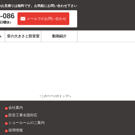
のお見積りは無料です。お気軽にお問い合わせ下さい
-086
イヤル：
メールでのお問い合わせ
0（日曜休）
み
音の大きさと防音室
動画紹介
このページのトップへ
会社案内
防音工事全国対応
ショールームのご案内
採用情報