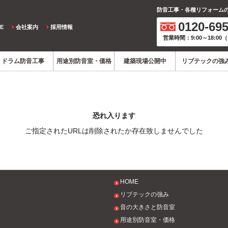
防音工事・各種リフォーム
0120-695
フリーダ
E
会社案内
採用情報
営業時間：9:00～18:0
ドラム防音工事
用途別防音室・価格
建築現場公開中
リブテックの強
恐れ入ります
ご指定されたURLは削除されたか存在致しませんでした
HOME
リブテックの強み
音の大きさと防音室
用途別防音室・価格