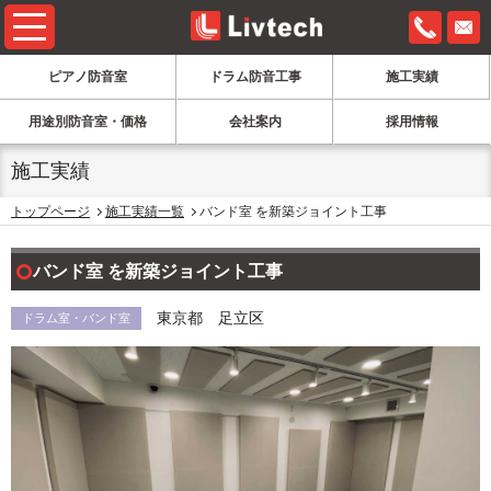
0120-6
ピアノ防音室
ドラム防音工事
施工実績
用途別防音室・価格
会社案内
採用情報
施工実績
トップページ
施工実績一覧
バンド室 を新築ジョイント工事
バンド室 を新築ジョイント工事
東京都 足立区
ドラム室・バンド室