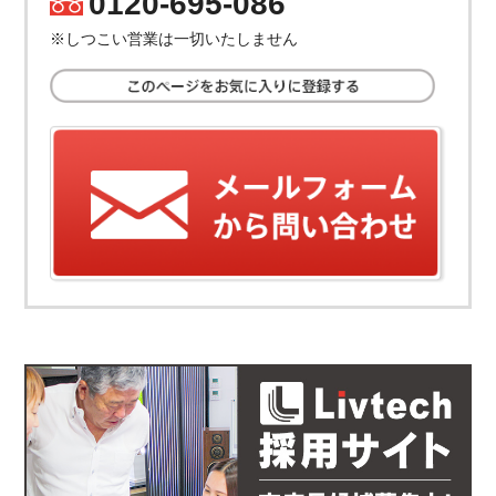
0120-695-086
TEL.
※しつこい営業は一切いたしません