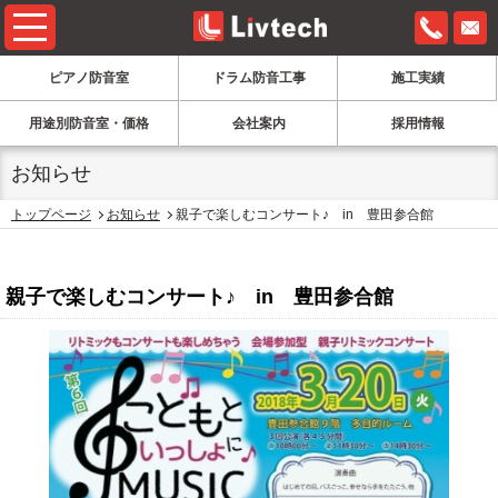
0120-6
ピアノ防音室
ドラム防音工事
施工実績
用途別防音室・価格
会社案内
採用情報
お知らせ
トップページ
お知らせ
親子で楽しむコンサート♪ in 豊田参合館
お知らせ
親子で楽しむコンサート♪ in 豊田参合館