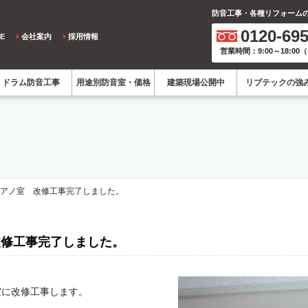
防音工事・各種リフォーム
0120-695
フリーダ
E
会社案内
採用情報
営業時間：9:00～18:0
ドラム防音工事
用途別防音室・価格
建築現場公開中
リブテックの強
アノ室 改修工事完了しました。
改修工事完了しました。
室に改修工事します。