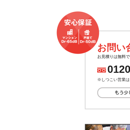
お問い
お見積りは無料で
0120
TEL.
※しつこい営業は